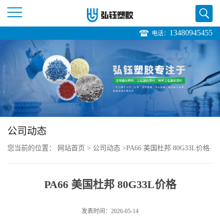
13480945455
电话：
公
司
首
页
公司动态
公
您当前的位置：
网站首页
>
公司动态
>
PA66 美国杜邦 80G33L价格
司
PA66 美国杜邦 80G33L价格
介
绍
发表时间：2026-05-14