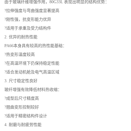
由于玻璃纤维增强作用，80G33L 表现出明显的结构优势：
书
?拉伸强度与弯曲强度显著提高
?刚性强，抗变形能力优异
荣
?适用于承重及受力结构件
2. 优异的耐热性能
誉
PA66本身具有较高的热性能基础：
联
?热变形温度较高
?在高温环境下仍保持稳定性能
系
?适合发动机舱及电气高温区域
3. 尺寸稳定性良好
方
玻纤增强有效降低材料热收缩：
式
?成型后尺寸精度高
?翘曲变形控制较好
在
?适用于精密结构件设计
4. 耐磨与耐疲劳性能
线