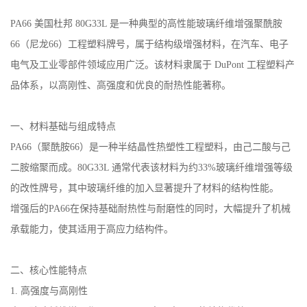
公
PA66 美国杜邦 80G33L 是一种典型的高性能玻璃纤维增强聚酰胺
66（尼龙66）工程塑料牌号，属于结构级增强材料，在汽车、电子
司
电气及工业零部件领域应用广泛。该材料隶属于 DuPont 工程塑料产
品体系，以高刚性、高强度和优良的耐热性能著称。
动
态
一、材料基础与组成特点
PA66（聚酰胺66）是一种半结晶性热塑性工程塑料，由己二酸与己
产
二胺缩聚而成。80G33L 通常代表该材料为约33%玻璃纤维增强等级
的改性牌号，其中玻璃纤维的加入显著提升了材料的结构性能。
品
增强后的PA66在保持基础耐热性与耐磨性的同时，大幅提升了机械
展
承载能力，使其适用于高应力结构件。
厅
二、核心性能特点
1. 高强度与高刚性
证