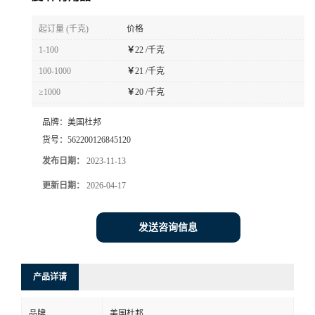
书
起订量 (千克)
价格
1-100
￥
22 /千克
荣
100-1000
￥
21 /千克
≥1000
￥
20 /千克
誉
品牌：
美国杜邦
联
货号：
562200126845120
发布日期：
2023-11-13
系
更新日期：
2026-04-17
方
发送咨询信息
式
在
产品详请
线
品牌
美国杜邦