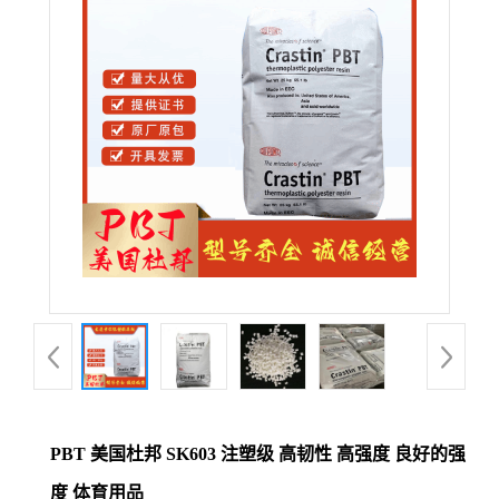
公
司
动
态
产
品
展
厅
PBT 美国杜邦 SK603 注塑级 高韧性 高强度 良好的强
证
度 体育用品