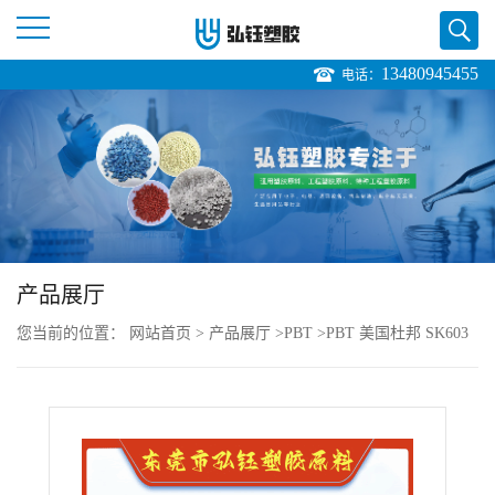
13480945455
电话：
公
司
首
页
产品展厅
公
您当前的位置：
网站首页
>
产品展厅
>
PBT
>
PBT 美国杜邦 SK603
司
注塑级 高韧性 高强度 良好的强度 体育用品
介
绍