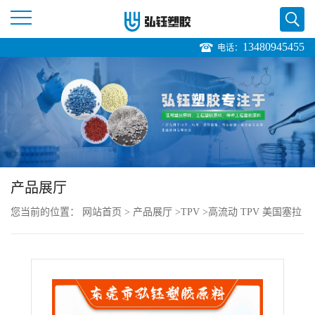
13480945455
电话：
公
司
首
页
产品展厅
公
您当前的位置：
网站首页
>
产品展厅
>
TPV
>
高流动 TPV 美国塞拉
司
尼斯 121-60M200 挤出级 抗紫外线 健身器材
介
绍