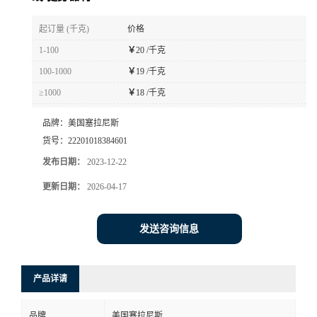
书
起订量 (千克)
价格
1-100
￥
20 /千克
荣
100-1000
￥
19 /千克
≥1000
￥
18 /千克
誉
品牌：
美国塞拉尼斯
联
货号：
22201018384601
发布日期：
2023-12-22
系
更新日期：
2026-04-17
方
发送咨询信息
式
在
产品详请
线
品牌
美国塞拉尼斯