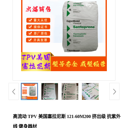
公
司
动
态
产
品
展
厅
高流动 TPV 美国塞拉尼斯 121-60M200 挤出级 抗紫外
证
线 健身器材