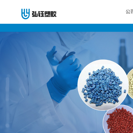
公
公
司
首
页
公
司
介
绍