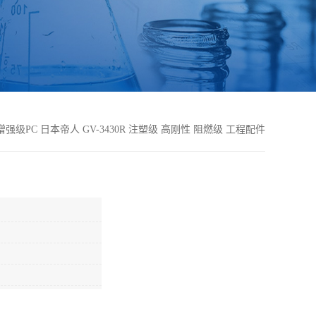
增强级PC 日本帝人 GV-3430R 注塑级 高刚性 阻燃级 工程配件