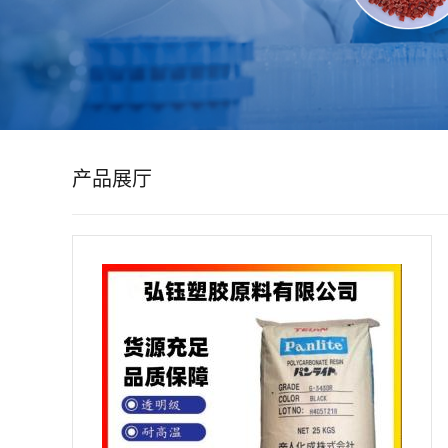
公
司
动
产品展厅
态
产
品
展
厅
证