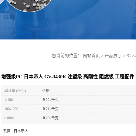
您当前的位置：
网站首页
>
产品展厅
>
PC
>
增强级PC 日本帝人 GV-3430R 注塑级 高刚性 阻燃级 工程配件
起订量 (千克)
价格
1-100
￥
22 /千克
100-1000
￥
21 /千克
≥1000
￥
20 /千克
品牌：
日本帝人