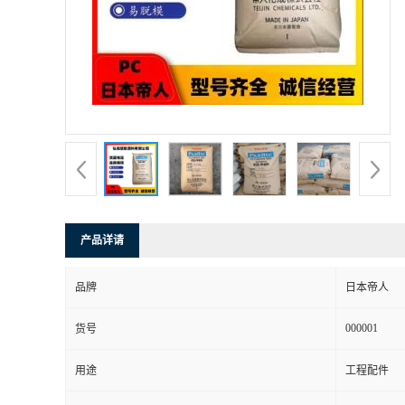
书
荣
誉
联
系
产品详请
方
品牌
日本帝人
式
000001
货号
在
用途
工程配件
线