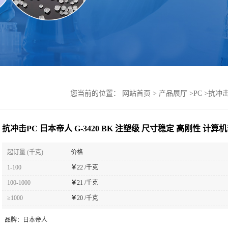
您当前的位置：
网站首页
>
产品展厅
>
PC
>
抗冲击
抗冲击PC 日本帝人 G-3420 BK 注塑级 尺寸稳定 高刚性 计算
起订量 (千克)
价格
1-100
￥
22 /千克
100-1000
￥
21 /千克
≥1000
￥
20 /千克
品牌：
日本帝人