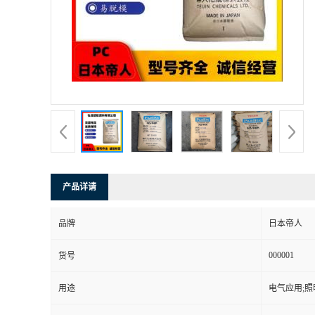
书
荣
誉
联
系
产品详请
方
品牌
日本帝人
式
000001
货号
在
用途
电气应用;照
线