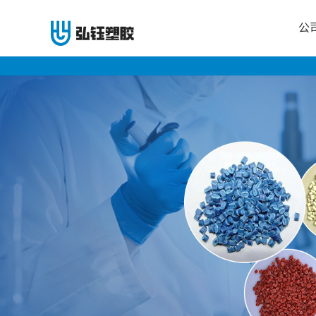
公
公
司
首
页
公
司
介
绍