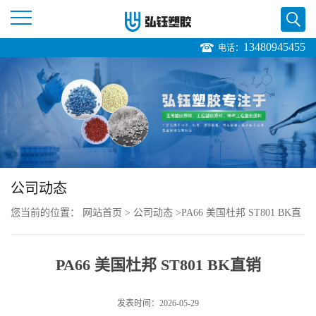
13480945455
电话：
公
司
首
页
公司动态
公
您当前的位置：
网站首页
>
公司动态
>
PA66 美国杜邦 ST801 BK直
司
销
PA66 美国杜邦 ST801 BK直销
介
绍
发表时间：2026-05-29