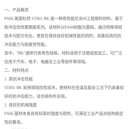
公
一、产品概述
PA66 美国杜邦 ST801 BK 是一种高性能尼龙66工程塑料材料，属于
司
耐冲击改性聚酰胺系列。该材料以PA66树脂为基础，通过特殊增韧
技术与配方优化，使其在保持良好机械性能的同时，具备较高的抗
动
冲击能力与耐疲劳性能。
态
其中，“BK”通常代表黑色规格，材料适用于注塑成型加工，可广泛
应用于汽车、电子、电器及工业零部件等领域。
产
二、材料特点
1. 高抗冲击性能
品
ST801 BK 采用增韧改性技术，使材料在低温及复杂工况下仍具备较
展
好的抗冲击能力，适合结构件应用。
2. 良好的机械强度
厅
PA66 基材本身具有较高的强度与刚性，可满足工业产品对结构稳定
性的要求。
证