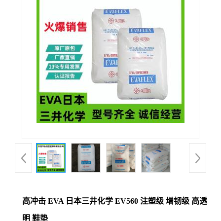
公
司
动
态
产
品
展
厅
高冲击 EVA 日本三井化学 EV560 注塑级 增韧级 高透
证
明 鞋垫