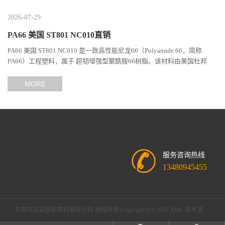
2026-07-29
PA66 美国 ST801 NC010直销
PA66 美国 ST801 NC010 是一款高性能尼龙66（Polyamide 66，简称
PA66）工程塑料，属于 超韧增强型聚酰胺66树脂。该材料由美国杜邦
（DuPont）Zytel系列开发，现相关材料业务由塞拉尼斯（Celanes...
MORE
服务咨询热线
13480945455
东莞市弘钰塑胶原料有限公司
版权所有 Copyright (©) 2026
XML
技术支