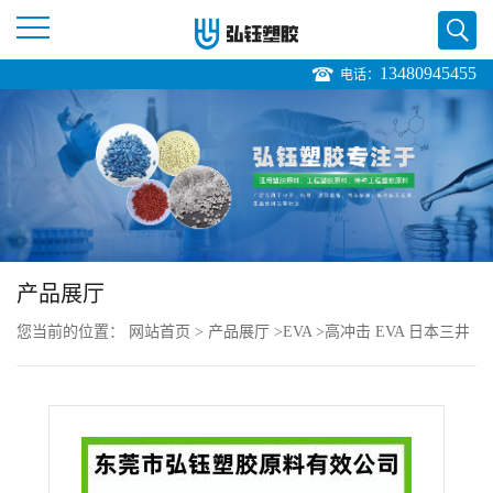
13480945455
电话：
公
司
首
页
产品展厅
公
您当前的位置：
网站首页
>
产品展厅
>
EVA
>
高冲击 EVA 日本三井
司
化学 EV560 注塑级 增韧级 高透明 鞋垫
介
绍