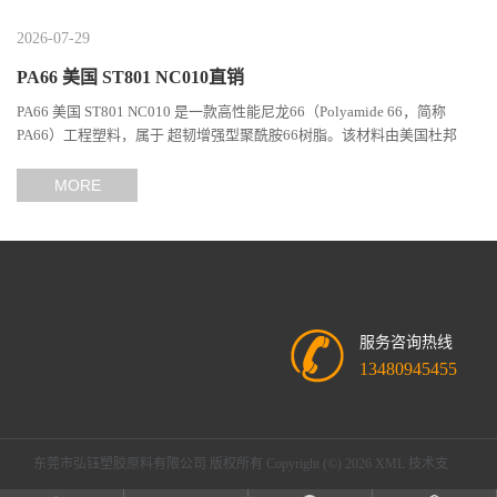
2026-07-29
PA66 美国 ST801 NC010直销
PA66 美国 ST801 NC010 是一款高性能尼龙66（Polyamide 66，简称
PA66）工程塑料，属于 超韧增强型聚酰胺66树脂。该材料由美国杜邦
（DuPont）Zytel系列开发，现相关材料业务由塞拉尼斯（Celanes...
MORE
服务咨询热线
13480945455
东莞市弘钰塑胶原料有限公司
版权所有 Copyright (©) 2026
XML
技术支