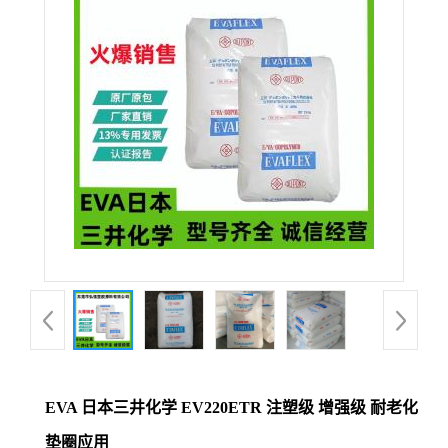
公
司
动
态
产
品
展
厅
EVA 日本三井化学 EV220ETR 注塑级 增强级 耐老化
证
垫圈应用