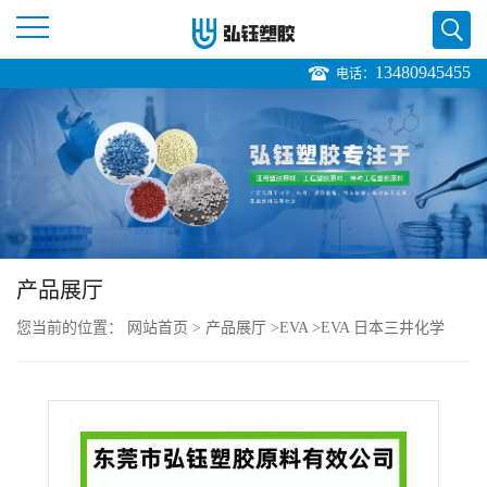
13480945455
电话：
公
司
首
页
产品展厅
公
您当前的位置：
网站首页
>
产品展厅
>
EVA
>
EVA 日本三井化学
司
EV220ETR 注塑级 增强级 耐老化 垫圈应用
介
绍