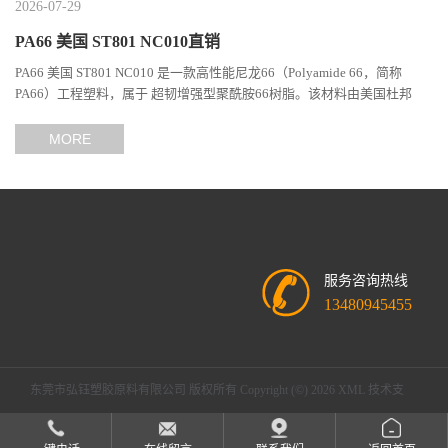
2026-07-29
PA66 美国 ST801 NC010直销
PA66 美国 ST801 NC010 是一款高性能尼龙66（Polyamide 66，简称
PA66）工程塑料，属于 超韧增强型聚酰胺66树脂。该材料由美国杜邦
（DuPont）Zytel系列开发，现相关材料业务由塞拉尼斯（Celanes...
MORE
服务咨询热线
13480945455
东莞市弘钰塑胶原料有限公司
版权所有 Copyright (©) 2026
XML
技术支
持：
盖德化工网
食品商务网