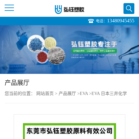
13480945455
电话：
公
司
首
页
产品展厅
公
您当前的位置：
网站首页
>
产品展厅
>
EVA
>
EVA 日本三井化学
司
EV210 耐化学 低温溶剂 高流动 食品包装
介
绍