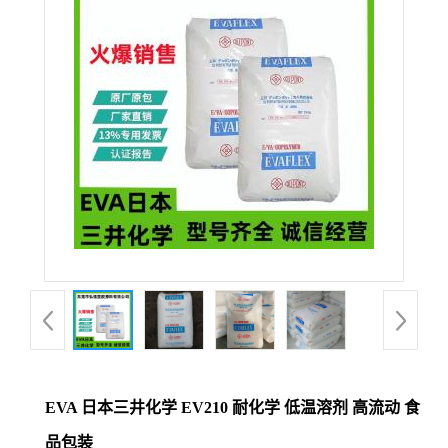
公
司
动
态
产
品
展
厅
EVA 日本三井化学 EV210 耐化学 低温溶剂 高流动 食
证
品包装