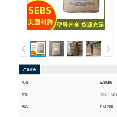
书
荣
誉
联
系
产品详请
方
品牌
美国科腾
式
22201018384
货号
在
用途
片材 薄膜
线