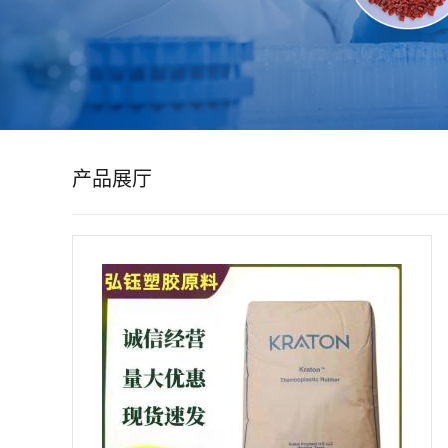
公
司
动
产品展厅
态
产
品
展
厅
证