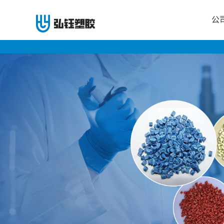
公
公
司
首
页
公
司
介
绍