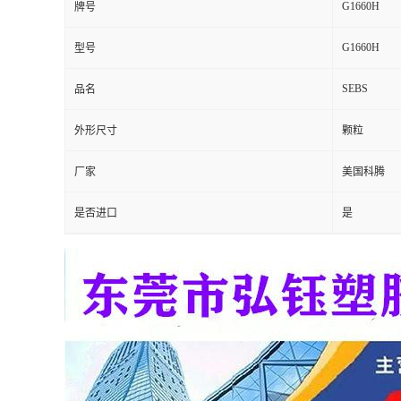
G1660H
牌号
留
G1660H
型号
言
SEBS
品名
外形尺寸
颗粒
厂家
美国科腾
是否进口
是