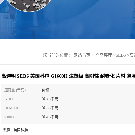
您当前的位置：
网站首页
>
产品展厅
>
SEBS
>
高
高透明 SEBS 美国科腾 G1660H 注塑级 高刚性 耐老化 片材 薄
起订量 (千克)
价格
1-100
￥
28 /千克
100-1000
￥
27 /千克
≥1000
￥
26 /千克
品牌：
美国科腾