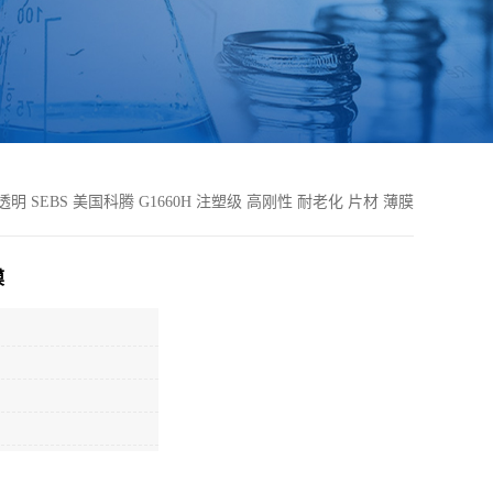
透明 SEBS 美国科腾 G1660H 注塑级 高刚性 耐老化 片材 薄膜
膜