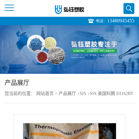
13480945455
电话：
公
司
首
页
产品展厅
公
您当前的位置：
网站首页
>
产品展厅
>
SIS
>
SIS 美国科腾 D1162BT
司
耐候性 高强度 透明级 电绝缘件
介
绍