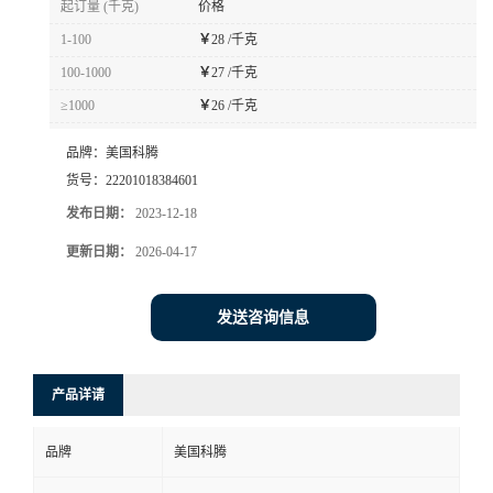
起订量 (千克)
价格
书
1-100
￥
28 /千克
100-1000
￥
27 /千克
荣
≥1000
￥
26 /千克
誉
品牌：
美国科腾
货号：
22201018384601
联
发布日期：
2023-12-18
更新日期：
2026-04-17
系
方
发送咨询信息
式
产品详请
在
品牌
美国科腾
线