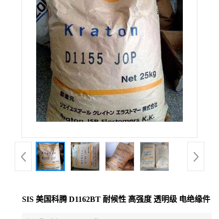
公
司
动
态
产
品
展
厅
SIS 美国科腾 D1162BT 耐候性 高强度 透明级 电绝缘件
证