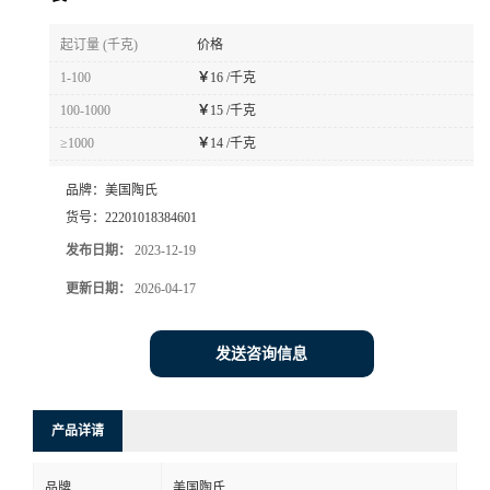
书
起订量 (千克)
价格
1-100
￥
16 /千克
荣
100-1000
￥
15 /千克
≥1000
￥
14 /千克
誉
品牌：
美国陶氏
联
货号：
22201018384601
发布日期：
2023-12-19
系
更新日期：
2026-04-17
方
发送咨询信息
式
在
产品详请
线
品牌
美国陶氏