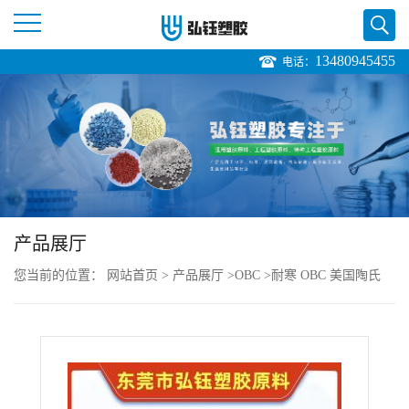
13480945455
电话：
公
司
首
页
产品展厅
公
您当前的位置：
网站首页
>
产品展厅
>
OBC
>
耐寒 OBC 美国陶氏
司
9010 注塑级 低粘度 增韧级 食品包装
介
绍