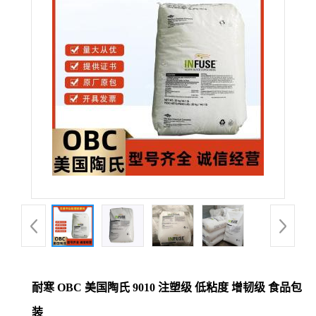
公
司
动
态
产
品
展
厅
耐寒 OBC 美国陶氏 9010 注塑级 低粘度 增韧级 食品包
证
装