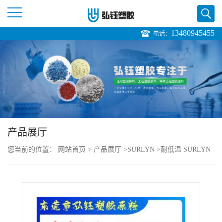
13480945455
电话：
公
司
首
页
产品展厅
公
您当前的位置：
网站首页
>
产品展厅
>
SURLYN
>
耐低温 SURLYN
司
美国杜邦 AD 8273 注塑级 耐化学 手柄冰桶
介
绍