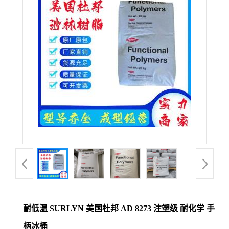
公
司
动
态
产
品
展
厅
耐低温 SURLYN 美国杜邦 AD 8273 注塑级 耐化学 手
证
柄冰桶