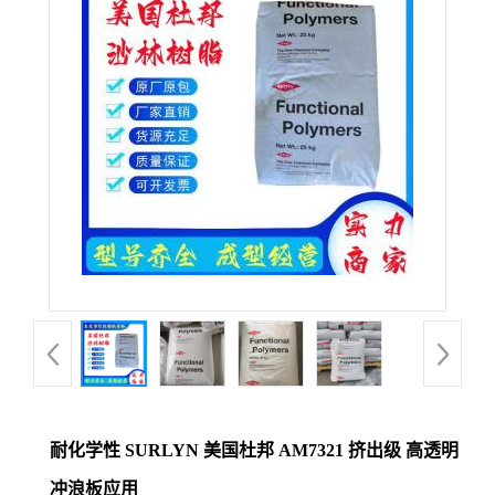
公
司
动
态
产
品
展
厅
耐化学性 SURLYN 美国杜邦 AM7321 挤出级 高透明
证
冲浪板应用