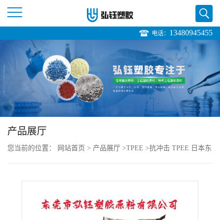
13480945455
电话：
公
司
首
页
产品展厅
公
您当前的位置：
网站首页
>
产品展厅
>
TPEE
>
抗冲击 TPEE 日本东
司
丽 4767 注塑级 耐磨性 高流动 运动器材
介
绍