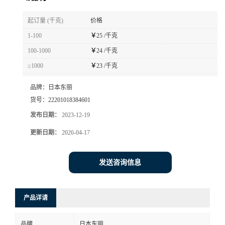
书
起订量 (千克)
价格
1-100
￥
25 /千克
荣
100-1000
￥
24 /千克
≥1000
￥
23 /千克
誉
品牌：
日本东丽
联
货号：
22201018384601
发布日期：
2023-12-19
系
更新日期：
2026-04-17
方
发送咨询信息
式
在
产品详请
线
品牌
日本东丽