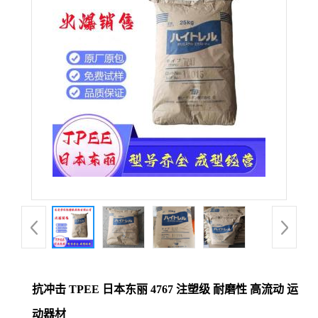
公
司
动
态
产
品
展
厅
抗冲击 TPEE 日本东丽 4767 注塑级 耐磨性 高流动 运
证
动器材