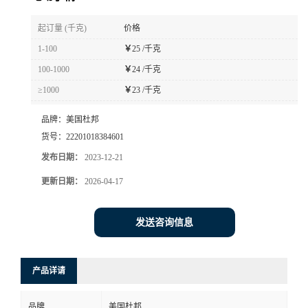
书
起订量 (千克)
价格
1-100
￥
25 /千克
荣
100-1000
￥
24 /千克
≥1000
￥
23 /千克
誉
品牌：
美国杜邦
联
货号：
22201018384601
发布日期：
2023-12-21
系
更新日期：
2026-04-17
方
发送咨询信息
式
在
产品详请
线
品牌
美国杜邦