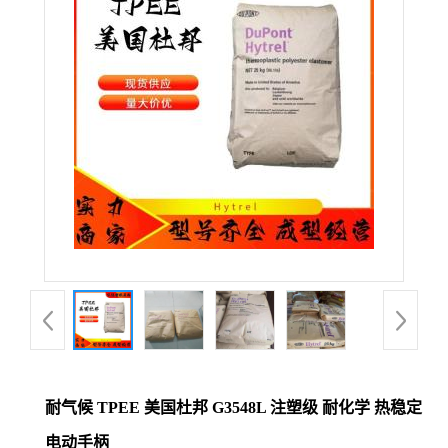
公
司
动
态
产
品
展
厅
耐气候 TPEE 美国杜邦 G3548L 注塑级 耐化学 热稳定
证
电动手柄