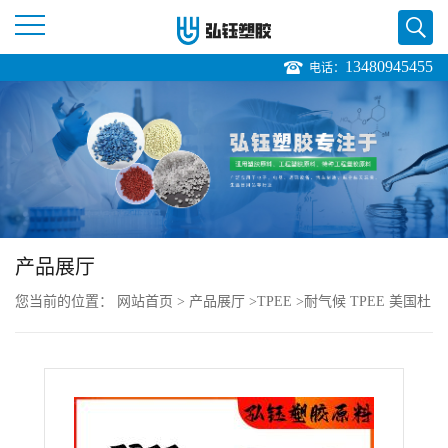
13480945455
电话：
公
司
首
页
产品展厅
公
您当前的位置：
网站首页
>
产品展厅
>
TPEE
>
耐气候 TPEE 美国杜
司
邦 G3548L 注塑级 耐化学 热稳定 电动手柄
介
绍