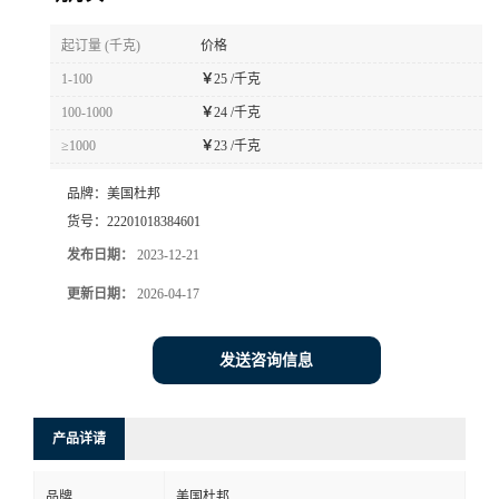
书
起订量 (千克)
价格
1-100
￥
25 /千克
荣
100-1000
￥
24 /千克
≥1000
￥
23 /千克
誉
品牌：
美国杜邦
联
货号：
22201018384601
发布日期：
2023-12-21
系
更新日期：
2026-04-17
方
发送咨询信息
式
在
产品详请
线
品牌
美国杜邦