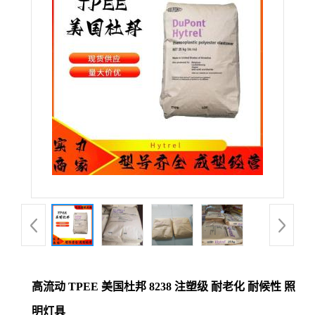
公
司
动
态
产
品
展
厅
高流动 TPEE 美国杜邦 8238 注塑级 耐老化 耐候性 照
证
明灯具