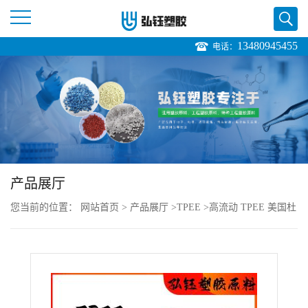
13480945455
电话：
公
司
首
页
产品展厅
公
您当前的位置：
网站首页
>
产品展厅
>
TPEE
>
高流动 TPEE 美国杜
司
邦 8238 注塑级 耐老化 耐候性 照明灯具
介
绍