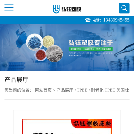
13480945455
电话：
公
司
首
页
产品展厅
公
您当前的位置：
网站首页
>
产品展厅
>
TPEE
>
耐老化 TPEE 美国杜
司
邦 3548 注塑级 抗紫外线 耐腐蚀 汽车应用
介
绍