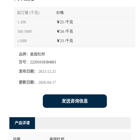
书
起订量 (千克)
价格
1-100
￥
25 /千克
荣
100-1000
￥
24 /千克
≥1000
￥
23 /千克
誉
品牌：
美国杜邦
联
货号：
22201018384601
发布日期：
2023-12-21
系
更新日期：
2026-04-17
方
发送咨询信息
式
在
产品详请
线
品牌
美国杜邦