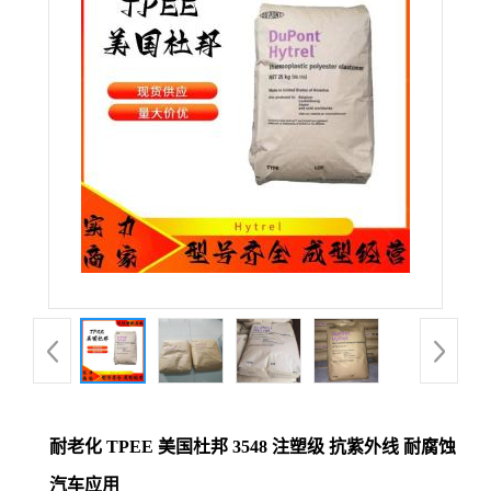
公
司
动
态
产
品
展
厅
耐老化 TPEE 美国杜邦 3548 注塑级 抗紫外线 耐腐蚀
证
汽车应用