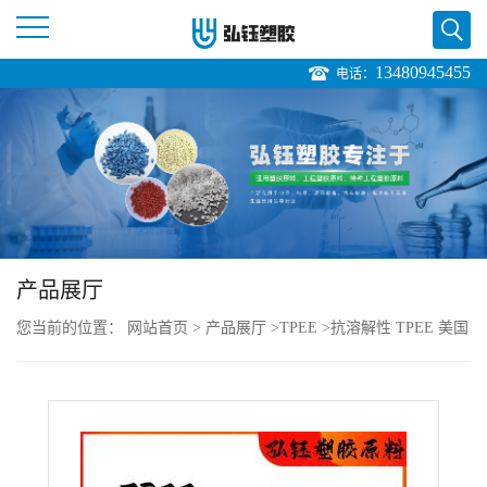
13480945455
电话：
公
司
首
页
产品展厅
公
您当前的位置：
网站首页
>
产品展厅
>
TPEE
>
抗溶解性 TPEE 美国
司
杜邦 7248 注塑级 热稳定 耐老化 草坪设备
介
绍