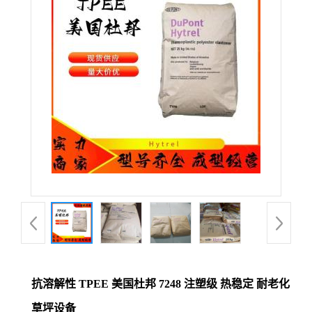
公
司
动
态
产
品
展
厅
抗溶解性 TPEE 美国杜邦 7248 注塑级 热稳定 耐老化
证
草坪设备