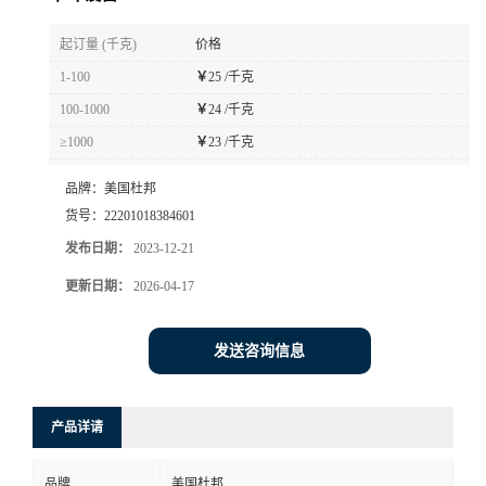
书
起订量 (千克)
价格
1-100
￥
25 /千克
荣
100-1000
￥
24 /千克
≥1000
￥
23 /千克
誉
品牌：
美国杜邦
联
货号：
22201018384601
发布日期：
2023-12-21
系
更新日期：
2026-04-17
方
发送咨询信息
式
在
产品详请
线
品牌
美国杜邦