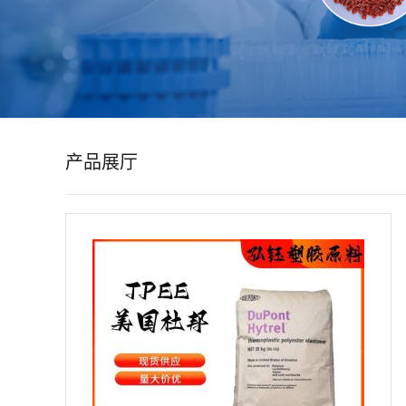
公
司
动
产品展厅
态
产
品
展
厅
证