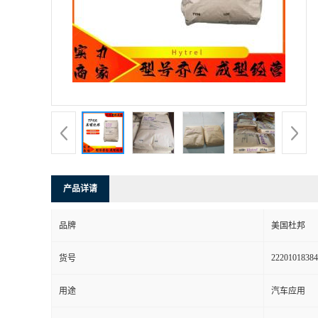
书
荣
誉
联
系
产品详请
方
品牌
美国杜邦
式
22201018384
货号
在
用途
汽车应用
线