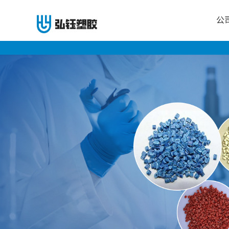
公
公
司
首
页
公
司
介
绍