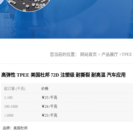
您当前的位置：
网站首页
>
产品展厅
>
TPEE
高弹性 TPEE 美国杜邦 72D 注塑级 耐撕裂 耐高温 汽车应用
起订量 (千克)
价格
1-100
￥
25 /千克
100-1000
￥
24 /千克
≥1000
￥
23 /千克
品牌：
美国杜邦