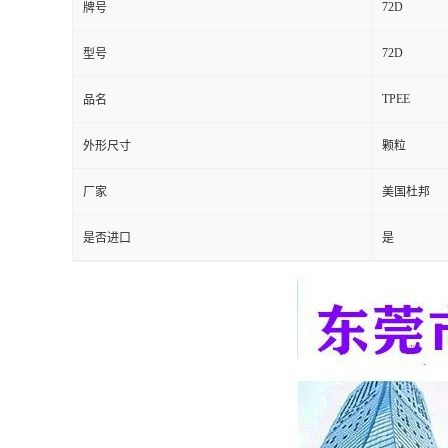
72D
牌号
留
72D
型号
言
TPEE
品名
外形尺寸
颗粒
厂家
美国杜邦
是否进口
是