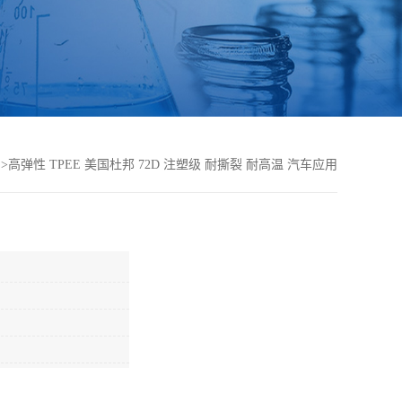
>
高弹性 TPEE 美国杜邦 72D 注塑级 耐撕裂 耐高温 汽车应用