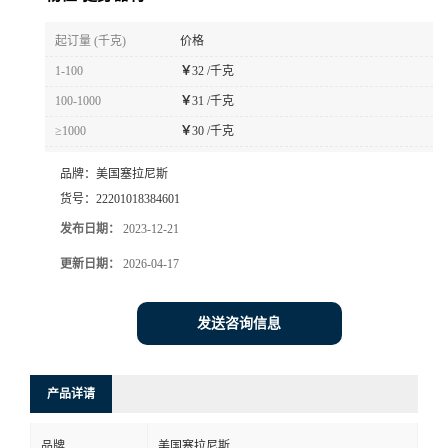
书
起订量 (千克)
价格
1-100
￥
32 /千克
荣
100-1000
￥
31 /千克
≥1000
￥
30 /千克
誉
品牌：
美国塞拉尼斯
联
货号：
22201018384601
发布日期：
2023-12-21
系
更新日期：
2026-04-17
方
发送咨询信息
式
在
产品详请
线
品牌
美国塞拉尼斯