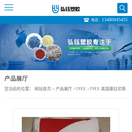
13480945455
电话：
公
司
首
页
产品展厅
公
您当前的位置：
网站首页
>
产品展厅
>
TPEE
>
TPEE 美国塞拉尼斯
司
MT9663 注塑级 高流动 耐冲击 高韧性 健身器材
介
绍