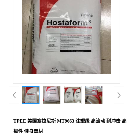
公
司
动
态
产
品
展
厅
TPEE 美国塞拉尼斯 MT9663 注塑级 高流动 耐冲击 高
证
韧性 健身器材