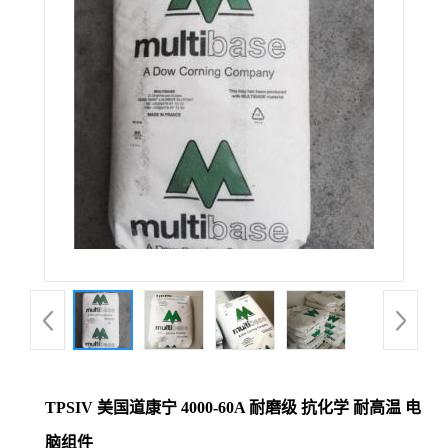
公
司
动
态
产
品
展
厅
TPSIV 美国道康宁 4000-60A 耐磨级 抗化学 耐高温 电
证
脑组件