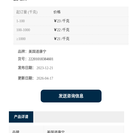
书
起订量 (千克)
价格
1-100
￥
23 /千克
荣
100-1000
￥
22 /千克
≥1000
￥
21 /千克
誉
品牌：
美国道康宁
联
货号：
22201018384601
发布日期：
2023-12-21
系
更新日期：
2026-04-17
方
发送咨询信息
式
在
产品详请
线
品牌
美国道康宁