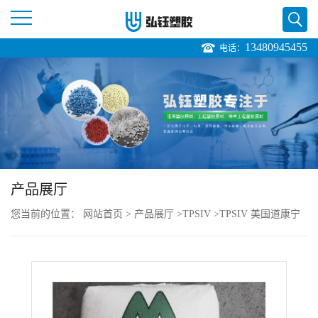
13480945455
电话：
公
司
首
页
产品展厅
公
您当前的位置：
网站首页
>
产品展厅
>
TPSIV
>
TPSIV 美国道康宁
司
4000-60A 耐磨级 抗化学 耐高温 电脑组件
介
绍