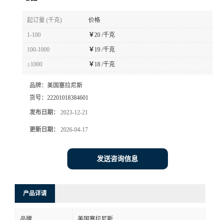
书
起订量 (千克)
价格
1-100
￥
20 /千克
荣
100-1000
￥
19 /千克
≥1000
￥
18 /千克
誉
品牌：
美国塞拉尼斯
联
货号：
22201018384601
发布日期：
2023-12-21
系
更新日期：
2026-04-17
方
发送咨询信息
式
在
产品详请
线
品牌
美国塞拉尼斯