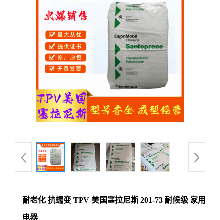
公
司
动
态
产
品
展
厅
耐老化 抗蠕变 TPV 美国塞拉尼斯 201-73 耐候级 家用
证
电器