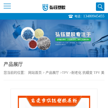
13480945455
电话：
公
司
首
页
产品展厅
公
您当前的位置：
网站首页
>
产品展厅
>
TPV
>
耐老化 抗蠕变 TPV 美
司
国塞拉尼斯 201-73 耐候级 家用电器
介
绍