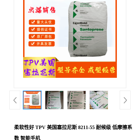
公
司
动
态
产
品
展
厅
柔软性好 TPV 美国塞拉尼斯 8211-55 耐候级 低摩擦系
证
数 智能手机