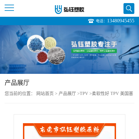
13480945455
电话：
公
司
首
页
产品展厅
公
您当前的位置：
网站首页
>
产品展厅
>
TPV
>
柔软性好 TPV 美国塞
司
拉尼斯 8211-55 耐候级 低摩擦系数 智能手机
介
绍