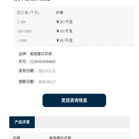
书
起订量 (千克)
价格
1-100
￥
20 /千克
荣
100-1000
￥
19 /千克
≥1000
￥
18 /千克
誉
品牌：
美国塞拉尼斯
联
货号：
22201018384601
发布日期：
2023-12-21
系
更新日期：
2026-04-17
方
发送咨询信息
式
在
产品详请
线
品牌
美国塞拉尼斯