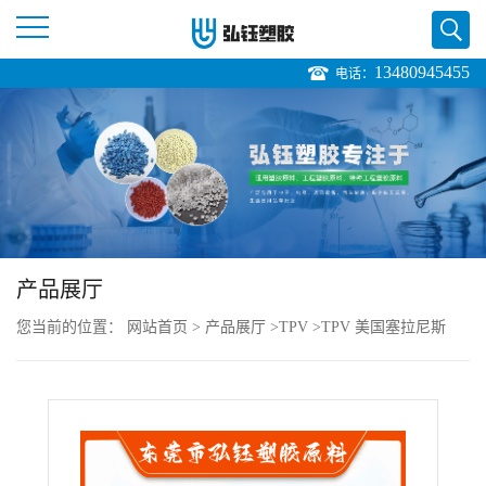
13480945455
电话：
公
司
首
页
产品展厅
公
您当前的位置：
网站首页
>
产品展厅
>
TPV
>
TPV 美国塞拉尼斯
司
121-58W175 注塑级 低出模膨胀 抗紫外线 室外应用
介
绍