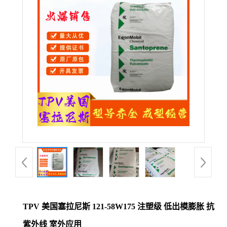
公
司
动
态
产
品
展
厅
TPV 美国塞拉尼斯 121-58W175 注塑级 低出模膨胀 抗
证
紫外线 室外应用