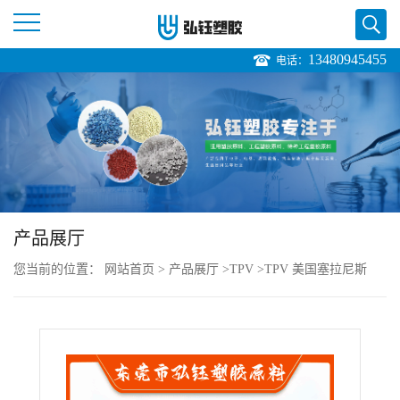
13480945455
电话：
公
司
首
页
产品展厅
公
您当前的位置：
网站首页
>
产品展厅
>
TPV
>
TPV 美国塞拉尼斯
司
203-50 注塑级 耐臭氧性能 耐疲劳 电源插座
介
绍