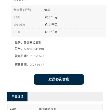
书
起订量 (千克)
价格
1-100
￥
20 /千克
荣
100-1000
￥
19 /千克
≥1000
￥
18 /千克
誉
品牌：
美国塞拉尼斯
联
货号：
22201018384601
发布日期：
2023-12-21
系
更新日期：
2026-04-17
方
发送咨询信息
式
在
产品详请
线
品牌
美国塞拉尼斯