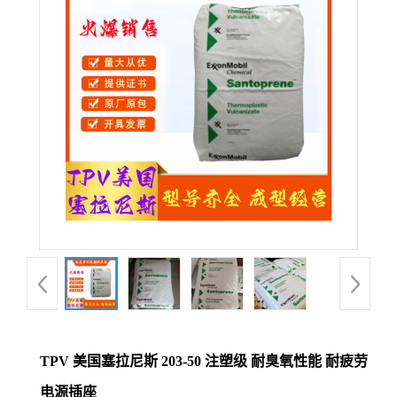
公
司
动
态
产
品
展
厅
TPV 美国塞拉尼斯 203-50 注塑级 耐臭氧性能 耐疲劳
证
电源插座