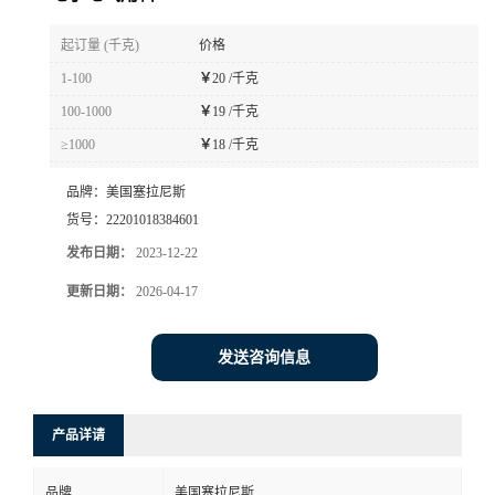
书
起订量 (千克)
价格
1-100
￥
20 /千克
荣
100-1000
￥
19 /千克
≥1000
￥
18 /千克
誉
品牌：
美国塞拉尼斯
联
货号：
22201018384601
发布日期：
2023-12-22
系
更新日期：
2026-04-17
方
发送咨询信息
式
在
产品详请
线
品牌
美国塞拉尼斯