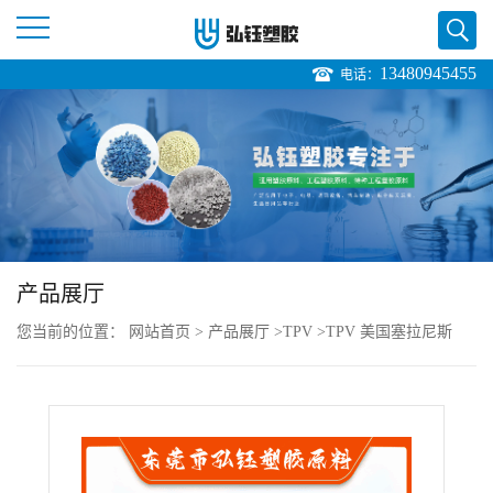
13480945455
电话：
公
司
首
页
产品展厅
公
您当前的位置：
网站首页
>
产品展厅
>
TPV
>
TPV 美国塞拉尼斯
司
121-67W175 注塑级 高韧性 透明级 电子电气用料
介
绍