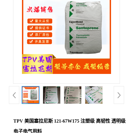
公
司
动
态
产
品
展
厅
TPV 美国塞拉尼斯 121-67W175 注塑级 高韧性 透明级
证
电子电气用料