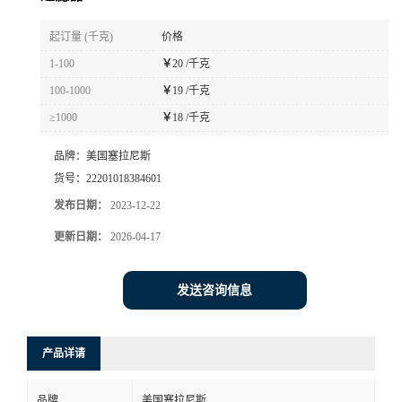
书
起订量 (千克)
价格
1-100
￥
20 /千克
荣
100-1000
￥
19 /千克
≥1000
￥
18 /千克
誉
品牌：
美国塞拉尼斯
联
货号：
22201018384601
发布日期：
2023-12-22
系
更新日期：
2026-04-17
方
发送咨询信息
式
在
产品详请
线
品牌
美国塞拉尼斯