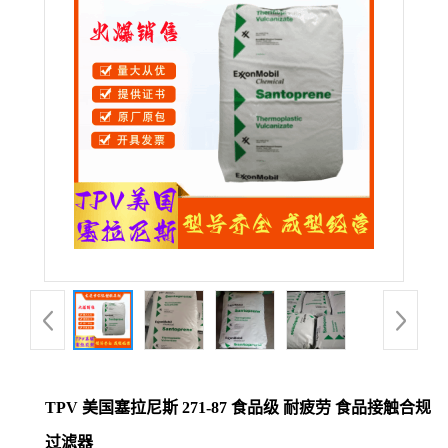
公
司
动
态
产
品
展
厅
TPV 美国塞拉尼斯 271-87 食品级 耐疲劳 食品接触合规
证
过滤器