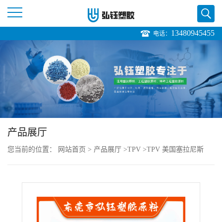
13480945455
电话：
公
司
首
页
产品展厅
公
您当前的位置：
网站首页
>
产品展厅
>
TPV
>
TPV 美国塞拉尼斯
司
271-87 食品级 耐疲劳 食品接触合规 过滤器
介
绍