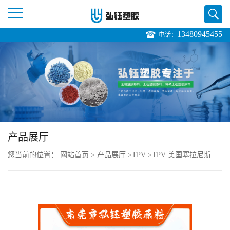
13480945455
电话：
公
司
首
页
产品展厅
公
您当前的位置：
网站首页
>
产品展厅
>
TPV
>
TPV 美国塞拉尼斯
司
121-70 耐磨级 耐候 抗紫外线 充电插头用料
介
绍