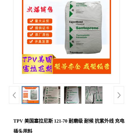
公
司
动
态
产
品
展
厅
TPV 美国塞拉尼斯 121-70 耐磨级 耐候 抗紫外线 充电
证
插头用料