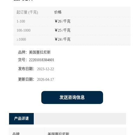
书
起订量 (千克)
价格
1-100
￥
26 /千克
荣
100-1000
￥
25 /千克
≥1000
￥
24 /千克
誉
品牌：
美国塞拉尼斯
联
货号：
22201018384601
发布日期：
2023-12-22
系
更新日期：
2026-04-17
方
发送咨询信息
式
在
产品详请
线
品牌
美国塞拉尼斯