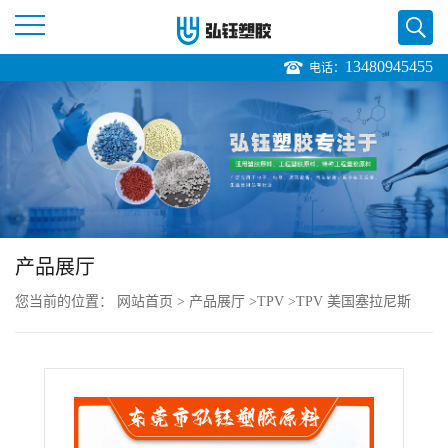
13480945455
电话：
公
司
首
页
产品展厅
公
您当前的位置：
网站首页
>
产品展厅
>
TPV
>
TPV 美国塞拉尼斯
司
273-40 耐臭氧 耐疲劳 可回收 垫圈 密封件
介
绍