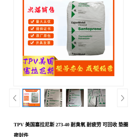
公
司
动
态
产
品
展
厅
TPV 美国塞拉尼斯 273-40 耐臭氧 耐疲劳 可回收 垫圈
证
密封件