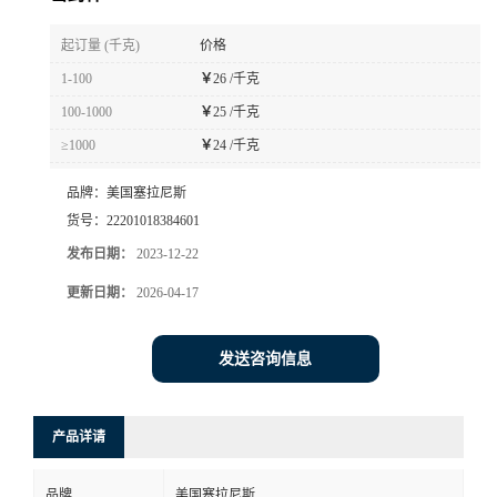
书
起订量 (千克)
价格
1-100
￥
26 /千克
荣
100-1000
￥
25 /千克
≥1000
￥
24 /千克
誉
品牌：
美国塞拉尼斯
联
货号：
22201018384601
发布日期：
2023-12-22
系
更新日期：
2026-04-17
方
发送咨询信息
式
在
产品详请
线
品牌
美国塞拉尼斯