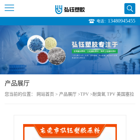
13480945455
电话：
公
司
首
页
产品展厅
公
您当前的位置：
网站首页
>
产品展厅
>
TPV
>
耐臭氧 TPV 美国塞拉
司
尼斯 211-60 耐候级 耐低温韧性 管道部件
介
绍