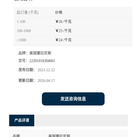
书
起订量 (千克)
价格
1-100
￥
26 /千克
荣
100-1000
￥
25 /千克
≥1000
￥
24 /千克
誉
品牌：
美国塞拉尼斯
联
货号：
22201018384601
发布日期：
2023-12-22
系
更新日期：
2026-04-17
方
发送咨询信息
式
在
产品详请
线
品牌
美国塞拉尼斯