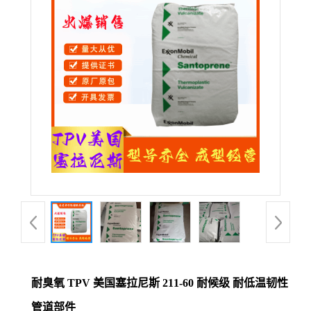
公
司
动
态
产
品
展
厅
耐臭氧 TPV 美国塞拉尼斯 211-60 耐候级 耐低温韧性
证
管道部件