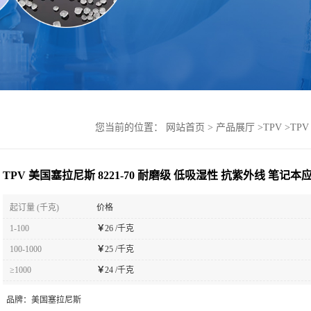
您当前的位置：
网站首页
>
产品展厅
>
TPV
>
TP
TPV 美国塞拉尼斯 8221-70 耐磨级 低吸湿性 抗紫外线 笔记本
起订量 (千克)
价格
1-100
￥
26 /千克
100-1000
￥
25 /千克
≥1000
￥
24 /千克
品牌：
美国塞拉尼斯