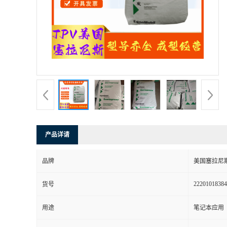
书
荣
誉
联
系
产品详请
方
品牌
美国塞拉尼
式
22201018384
货号
在
用途
笔记本应用
线