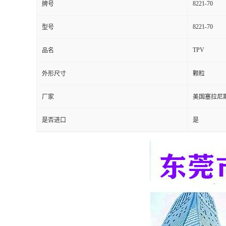
8221-70
牌号
留
8221-70
型号
言
TPV
品名
外形尺寸
颗粒
厂家
美国塞拉尼
是否进口
是