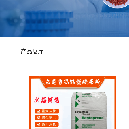
公
司
动
产品展厅
态
产
品
展
厅
证