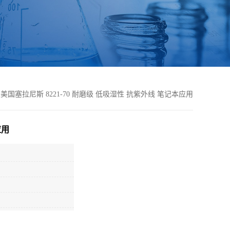
V 美国塞拉尼斯 8221-70 耐磨级 低吸湿性 抗紫外线 笔记本应用
应用