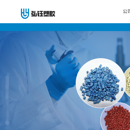
公
公
司
首
页
公
司
介
绍