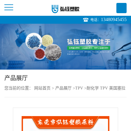
13480945455
电话：
公
司
首
页
产品展厅
公
您当前的位置：
网站首页
>
产品展厅
>
TPV
>
耐化学 TPV 美国塞拉
司
尼斯 151-50 注塑级 耐黄变 耐候级 阀门部件
介
绍