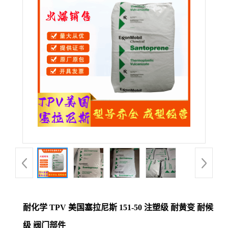
公
司
动
态
产
品
展
厅
耐化学 TPV 美国塞拉尼斯 151-50 注塑级 耐黄变 耐候
证
级 阀门部件