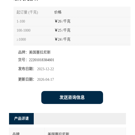
书
起订量 (千克)
价格
1-100
￥
26 /千克
荣
100-1000
￥
25 /千克
≥1000
￥
24 /千克
誉
品牌：
美国塞拉尼斯
联
货号：
22201018384601
发布日期：
2023-12-22
系
更新日期：
2026-04-17
方
发送咨询信息
式
在
产品详请
线
品牌
美国塞拉尼斯