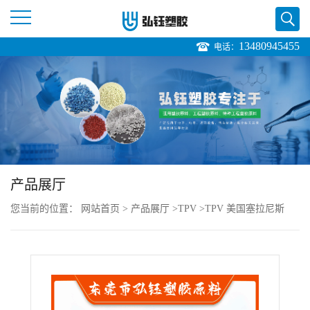
13480945455
电话：
公
司
首
页
产品展厅
公
您当前的位置：
网站首页
>
产品展厅
>
TPV
>
TPV 美国塞拉尼斯
司
RC8001 PTH4479 特殊级 抗冲级 防震 弹性按钮
介
绍