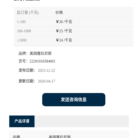
书
起订量 (千克)
价格
1-100
￥
26 /千克
荣
100-1000
￥
25 /千克
≥1000
￥
24 /千克
誉
品牌：
美国塞拉尼斯
联
货号：
22201018384601
发布日期：
2023-12-22
系
更新日期：
2026-04-17
方
发送咨询信息
式
在
产品详请
线
品牌
美国塞拉尼斯