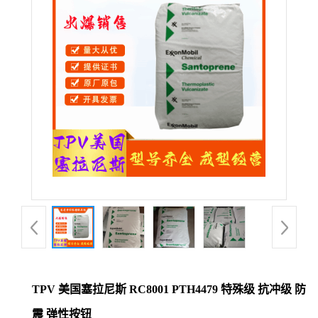
公
司
动
态
产
品
展
厅
TPV 美国塞拉尼斯 RC8001 PTH4479 特殊级 抗冲级 防
证
震 弹性按钮