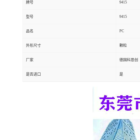
9415
牌号
留
9415
型号
言
PC
品名
外形尺寸
颗粒
厂家
德国科思创
是否进口
是