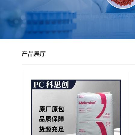
公
司
动
产品展厅
态
产
品
展
厅
证