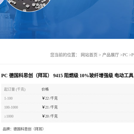
您当前的位置：
网站首页
>
产品展厅
>
PC
>
PC 德国科思创（拜耳） 9415 阻燃级 10%玻纤增强级 电动工具
起订量 (千克)
价格
1-100
￥
22 /千克
100-1000
￥
21 /千克
≥1000
￥
20 /千克
品牌：
德国科思创（拜耳）