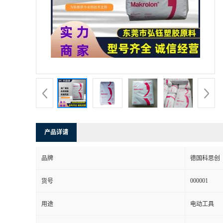
书
荣
誉
联
系
产品详请
方
品牌
德国科思创
式
000001
货号
在
用途
电动工具
线