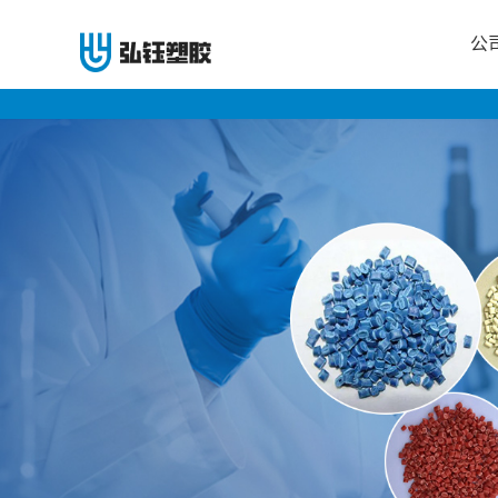
公
公
司
首
页
公
司
介
绍