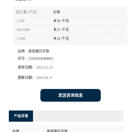
书
起订量 (千克)
价格
1-100
￥
26 /千克
荣
100-1000
￥
25 /千克
≥1000
￥
24 /千克
誉
品牌：
美国塞拉尼斯
联
货号：
22201018384601
发布日期：
2023-12-23
系
更新日期：
2026-04-17
方
发送咨询信息
式
在
产品详请
线
品牌
美国塞拉尼斯