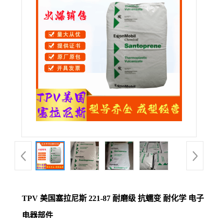
公
司
动
态
产
品
展
厅
TPV 美国塞拉尼斯 221-87 耐磨级 抗蠕变 耐化学 电子
证
电器部件