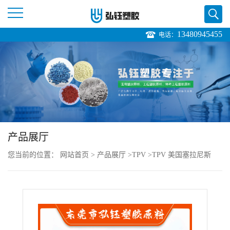
13480945455
电话：
公
司
首
页
产品展厅
公
您当前的位置：
网站首页
>
产品展厅
>
TPV
>
TPV 美国塞拉尼斯
司
221-87 耐磨级 抗蠕变 耐化学 电子电器部件
介
绍