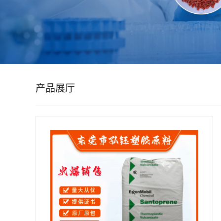
公
司
动
产品展厅
态
产
品
展
厅
证