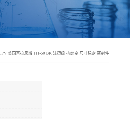
TPV 美国塞拉尼斯 111-50 BK 注塑级 抗蠕变 尺寸稳定 密封件