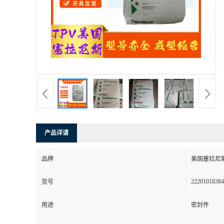
书
荣
誉
联
系
产品详请
方
品牌
美国塞拉尼
式
22201018384
货号
在
用途
密封件
线