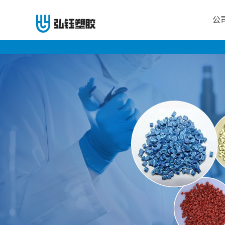
公
公
司
首
页
公
司
介
绍