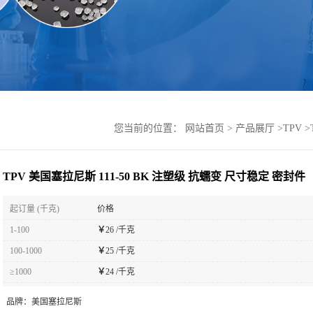
您当前的位置：
网站首页
>
产品展厅
>
TPV
>
TPV 美国塞拉尼斯 111-50 BK 注塑级 抗蠕变 尺寸稳定 密封件
起订量 (千克)
价格
1-100
￥
26 /千克
100-1000
￥
25 /千克
≥1000
￥
24 /千克
品牌：
美国塞拉尼斯