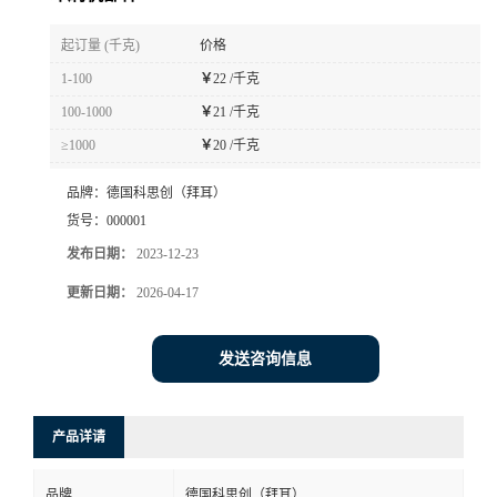
书
起订量 (千克)
价格
1-100
￥
22 /千克
荣
100-1000
￥
21 /千克
≥1000
￥
20 /千克
誉
品牌：
德国科思创（拜耳）
联
货号：
000001
发布日期：
2023-12-23
系
更新日期：
2026-04-17
方
发送咨询信息
式
在
产品详请
线
品牌
德国科思创（拜耳）