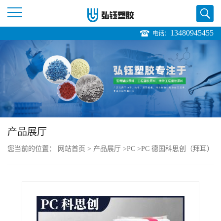
13480945455
电话：
公
司
首
页
产品展厅
公
您当前的位置：
网站首页
>
产品展厅
>
PC
>
PC 德国科思创（拜耳）
司
3105 注塑级 高分子量 耐老化 印刷机部件
介
绍