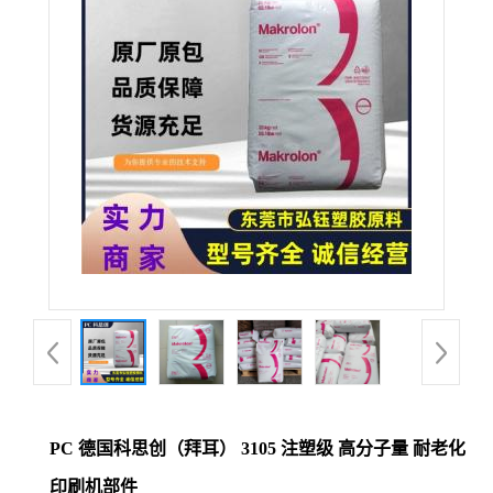
公
司
动
态
产
品
展
厅
PC 德国科思创（拜耳） 3105 注塑级 高分子量 耐老化
证
印刷机部件