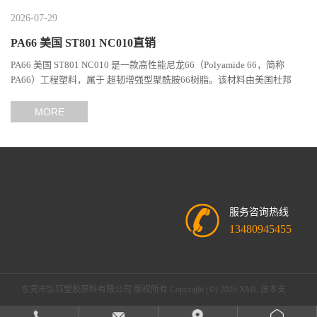
2026-07-29
PA66 美国 ST801 NC010直销
PA66 美国 ST801 NC010 是一款高性能尼龙66（Polyamide 66，简称
PA66）工程塑料，属于 超韧增强型聚酰胺66树脂。该材料由美国杜邦
（DuPont）Zytel系列开发，现相关材料业务由塞拉尼斯（Celanes...
MORE
服务咨询热线
13480945455
东莞市弘钰塑胶原料有限公司
版权所有 Copyright (©) 2026
XML
技术支
持：
盖德化工网
食品商务网