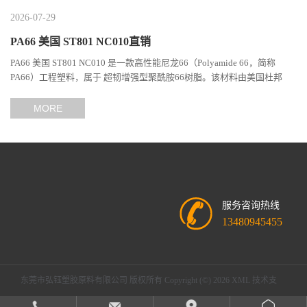
2026-07-29
PA66 美国 ST801 NC010直销
PA66 美国 ST801 NC010 是一款高性能尼龙66（Polyamide 66，简称
PA66）工程塑料，属于 超韧增强型聚酰胺66树脂。该材料由美国杜邦
（DuPont）Zytel系列开发，现相关材料业务由塞拉尼斯（Celanes...
MORE
服务咨询热线
13480945455
东莞市弘钰塑胶原料有限公司
版权所有 Copyright (©) 2026
XML
技术支
持：
盖德化工网
食品商务网