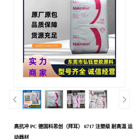
公
司
动
态
产
品
展
厅
高抗冲 PC 德国科思创（拜耳） 6717 注塑级 耐高温 运
证
动器材