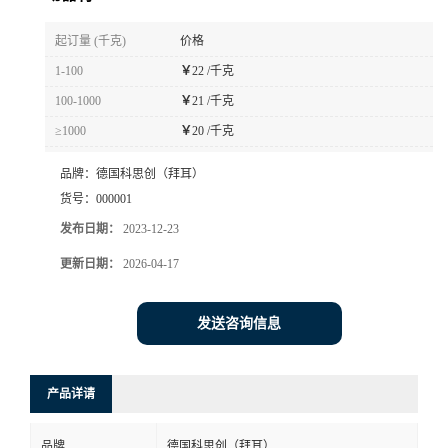
书
起订量 (千克)
价格
1-100
￥
22 /千克
荣
100-1000
￥
21 /千克
≥1000
￥
20 /千克
誉
品牌：
德国科思创（拜耳）
联
货号：
000001
发布日期：
2023-12-23
系
更新日期：
2026-04-17
方
发送咨询信息
式
在
产品详请
线
品牌
德国科思创（拜耳）