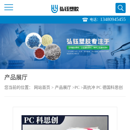
13480945455
电话：
公
司
首
页
产品展厅
公
您当前的位置：
网站首页
>
产品展厅
>
PC
>
高抗冲 PC 德国科思创
司
（拜耳） 6717 注塑级 耐高温 运动器材
介
绍