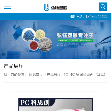
13480945455
电话：
公
司
首
页
产品展厅
公
您当前的位置：
网站首页
>
产品展厅
>
PC
>
PC 德国科思创（拜耳）
司
3103 注塑级 脱模级 耐候性 防弹玻璃应用
介
绍