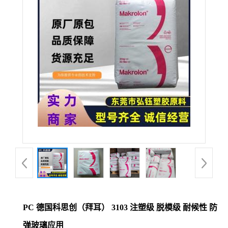
公
司
动
态
产
品
展
厅
PC 德国科思创（拜耳） 3103 注塑级 脱模级 耐候性 防
证
弹玻璃应用