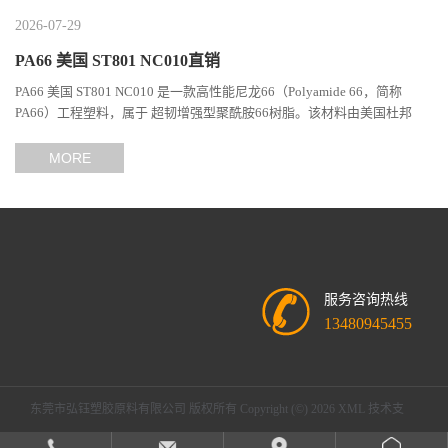
2026-07-29
PA66 美国 ST801 NC010直销
PA66 美国 ST801 NC010 是一款高性能尼龙66（Polyamide 66，简称
PA66）工程塑料，属于 超韧增强型聚酰胺66树脂。该材料由美国杜邦
（DuPont）Zytel系列开发，现相关材料业务由塞拉尼斯（Celanes...
MORE
服务咨询热线
13480945455
东莞市弘钰塑胶原料有限公司
版权所有 Copyright (©) 2026
XML
技术支
持：
盖德化工网
食品商务网