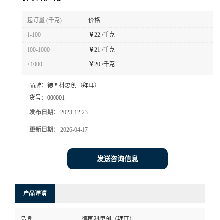
书
起订量 (千克)
价格
1-100
￥
22 /千克
荣
100-1000
￥
21 /千克
≥1000
￥
20 /千克
誉
品牌：
德国科思创（拜耳）
联
货号：
000001
发布日期：
2023-12-23
系
更新日期：
2026-04-17
方
发送咨询信息
式
在
产品详请
线
品牌
德国科思创（拜耳）