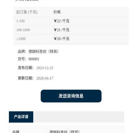
书
起订量 (千克)
价格
1-100
￥
22 /千克
荣
100-1000
￥
21 /千克
≥1000
￥
20 /千克
誉
品牌：
德国科思创（拜耳）
联
货号：
000001
发布日期：
2023-12-23
系
更新日期：
2026-04-17
方
发送咨询信息
式
在
产品详请
线
品牌
德国科思创（拜耳）