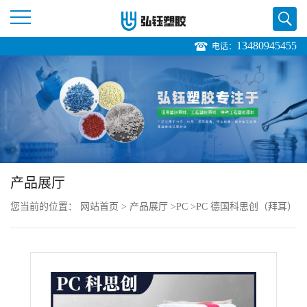
13480945455
电话：
公
司
首
页
产品展厅
公
您当前的位置：
网站首页
>
产品展厅
>
PC
>
PC 德国科思创（拜耳）
司
UT235M 901510 注塑级 高流动 照明装置
介
绍