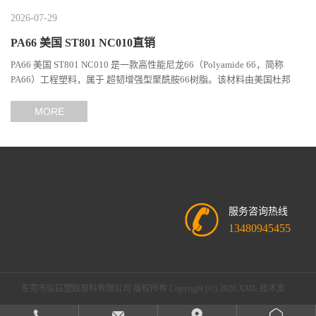
2026-07-29
PA66 美国 ST801 NC010直销
PA66 美国 ST801 NC010 是一款高性能尼龙66（Polyamide 66，简称
PA66）工程塑料，属于 超韧增强型聚酰胺66树脂。该材料由美国杜邦
（DuPont）Zytel系列开发，现相关材料业务由塞拉尼斯（Celanes...
MORE
服务咨询热线
13480945455
东莞市弘钰塑胶原料有限公司
版权所有 Copyright (©) 2026
XML
技术支
持：
盖德化工网
食品商务网