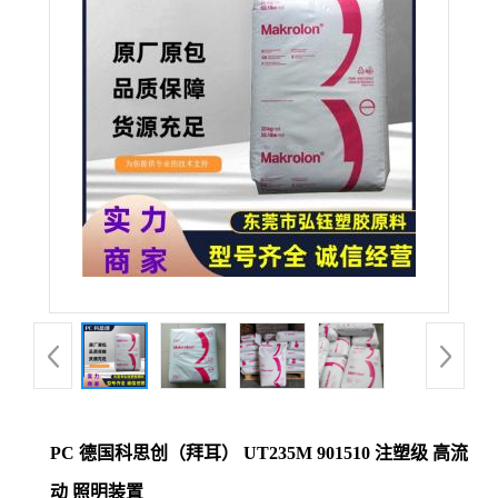
公
司
动
态
产
品
展
厅
PC 德国科思创（拜耳） UT235M 901510 注塑级 高流
证
动 照明装置