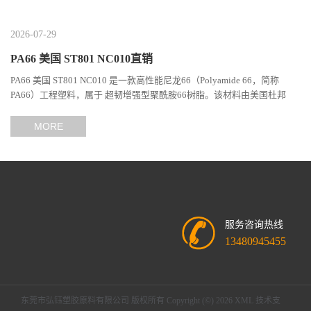
2026-07-29
PA66 美国 ST801 NC010直销
PA66 美国 ST801 NC010 是一款高性能尼龙66（Polyamide 66，简称
PA66）工程塑料，属于 超韧增强型聚酰胺66树脂。该材料由美国杜邦
（DuPont）Zytel系列开发，现相关材料业务由塞拉尼斯（Celanes...
MORE
服务咨询热线
13480945455
东莞市弘钰塑胶原料有限公司
版权所有 Copyright (©) 2026
XML
技术支