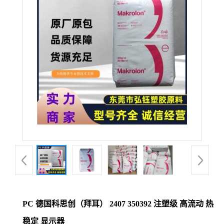
公
司
动
态
产
品
展
厅
PC 德国科思创（拜耳） 2407 350392 注塑级 高流动 热
证
稳定 显示器