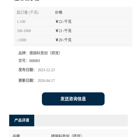
书
起订量 (千克)
价格
1-100
￥
22 /千克
荣
100-1000
￥
21 /千克
≥1000
￥
20 /千克
誉
品牌：
德国科思创（拜耳）
联
货号：
000001
发布日期：
2023-12-23
系
更新日期：
2026-04-17
方
发送咨询信息
式
在
产品详请
线
品牌
德国科思创（拜耳）