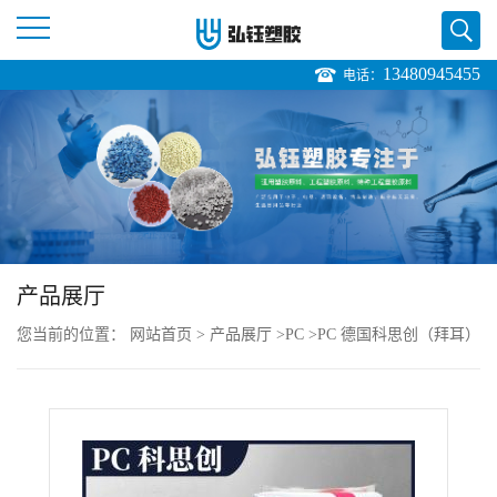
13480945455
电话：
公
司
首
页
产品展厅
公
您当前的位置：
网站首页
>
产品展厅
>
PC
>
PC 德国科思创（拜耳）
司
2407 350392 注塑级 高流动 热稳定 显示器
介
绍