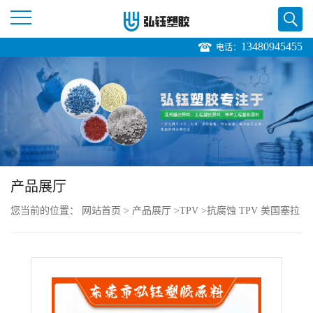
13480945455
电话：
公
司
首
页
产品展厅
公
您当前的位置：
网站首页
>
产品展厅
>
TPV
>
抗腐蚀 TPV 美国塞拉
司
尼斯 8201-65 注塑级 耐化学 低气味 管材型材
介
绍