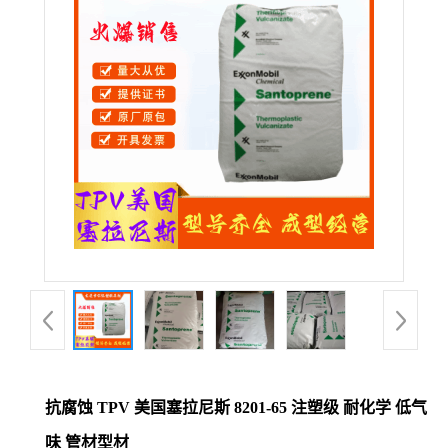
公
司
动
态
产
品
展
厅
抗腐蚀 TPV 美国塞拉尼斯 8201-65 注塑级 耐化学 低气
证
味 管材型材