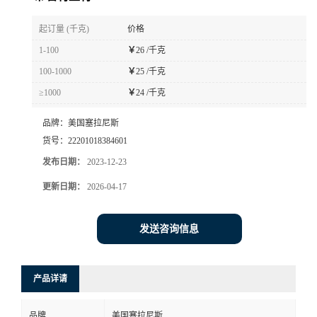
书
起订量 (千克)
价格
1-100
￥
26 /千克
荣
100-1000
￥
25 /千克
≥1000
￥
24 /千克
誉
品牌：
美国塞拉尼斯
联
货号：
22201018384601
发布日期：
2023-12-23
系
更新日期：
2026-04-17
方
发送咨询信息
式
在
产品详请
线
品牌
美国塞拉尼斯