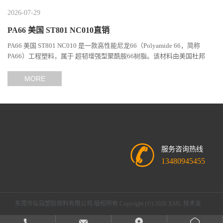
2026-07-29
PA66 美国 ST801 NC010直销
PA66 美国 ST801 NC010 是一款高性能尼龙66（Polyamide 66，简称
PA66）工程塑料，属于 超韧增强型聚酰胺66树脂。该材料由美国杜邦
（DuPont）Zytel系列开发，现相关材料业务由塞拉尼斯（Celanes...
MORE
服务咨询热线
13480945455
东莞市弘钰塑胶原料有限公司
版权所有 Copyright (©) 2026
XML
技术支
持：
盖德化工网
食品商务网