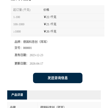
书
起订量 (千克)
价格
1-100
￥
22 /千克
荣
100-1000
￥
21 /千克
≥1000
￥
20 /千克
誉
品牌：
德国科思创（拜耳）
联
货号：
000001
发布日期：
2023-12-23
系
更新日期：
2026-04-17
方
发送咨询信息
式
在
产品详请
线
品牌
德国科思创（拜耳）