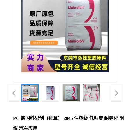
公
司
动
态
产
品
展
厅
PC 德国科思创（拜耳） 2045 注塑级 低粘度 耐老化 阻
证
燃 汽车应用