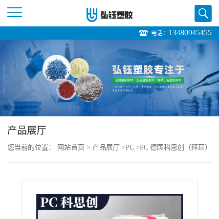
13480945455
电话：
公
司
首
页
产品展厅
公
您当前的位置：
网站首页
>
产品展厅
>
PC
>
PC 德国科思创（拜耳）
司
2045 注塑级 低粘度 耐老化 阻燃 汽车应用
介
绍