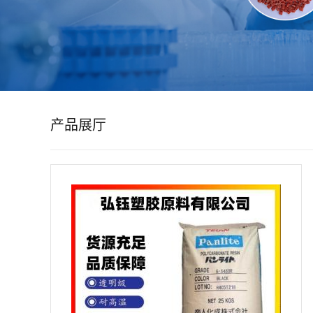
公
司
动
产品展厅
态
产
品
展
厅
证