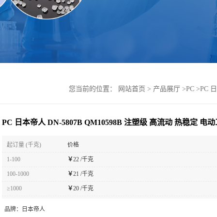
您当前的位置：
网站首页
>
产品展厅
>
PC
>
PC 
PC 日本帝人 DN-5807B QM10598B 注塑级 高流动 热稳定 电
起订量 (千克)
价格
1-100
￥
22 /千克
100-1000
￥
21 /千克
≥1000
￥
20 /千克
品牌：
日本帝人