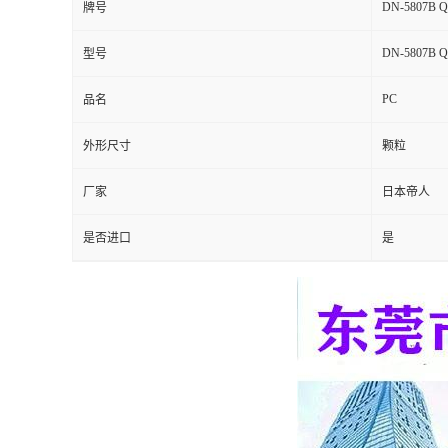
DN-5807B 
牌号
留
DN-5807B 
型号
言
PC
品名
外形尺寸
颗粒
厂家
日本帝人
是否进口
是