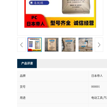
书
荣
誉
联
系
产品详请
方
品牌
日本帝人
式
000001
货号
在
用途
电动工具;汽
线