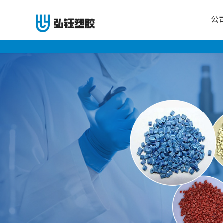
公
公
司
首
页
公
司
介
绍