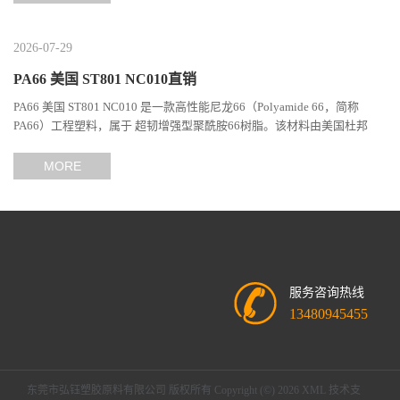
2026-07-29
PA66 美国 ST801 NC010直销
PA66 美国 ST801 NC010 是一款高性能尼龙66（Polyamide 66，简称
PA66）工程塑料，属于 超韧增强型聚酰胺66树脂。该材料由美国杜邦
（DuPont）Zytel系列开发，现相关材料业务由塞拉尼斯（Celanes...
MORE
服务咨询热线
13480945455
东莞市弘钰塑胶原料有限公司
版权所有 Copyright (©) 2026
XML
技术支