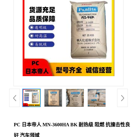
公
司
动
态
产
品
展
厅
PC 日本帝人 MN-3600HA BK 耐热级 阻燃 抗撞击性良
证
好 汽车领域