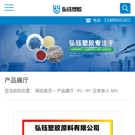
13480945455
电话：
公
司
首
页
产品展厅
公
您当前的位置：
网站首页
>
产品展厅
>
PC
>
PC 日本帝人 MN-
司
3600HA BK 耐热级 阻燃 抗撞击性良好 汽车领域
介
绍