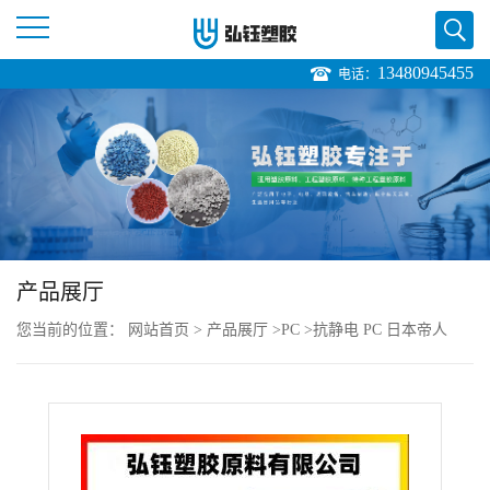
13480945455
电话：
公
司
首
页
产品展厅
公
您当前的位置：
网站首页
>
产品展厅
>
PC
>
抗静电 PC 日本帝人
司
LN-2250Y 注塑级 阻燃级 光学性能 体育用品
介
绍