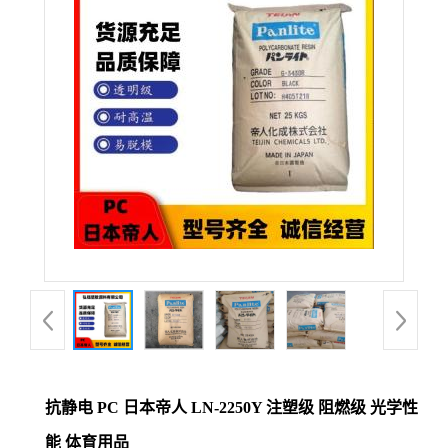
公
司
动
态
产
品
展
厅
抗静电 PC 日本帝人 LN-2250Y 注塑级 阻燃级 光学性
证
能 体育用品