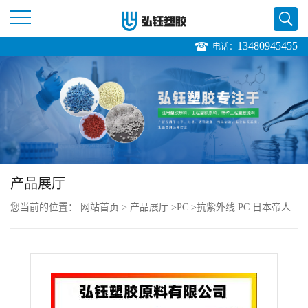
13480945455
电话：
公
司
首
页
产品展厅
公
您当前的位置：
网站首页
>
产品展厅
>
PC
>
抗紫外线 PC 日本帝人
司
3410 注塑级 阻燃级 高阻燃型 照明灯具
介
绍