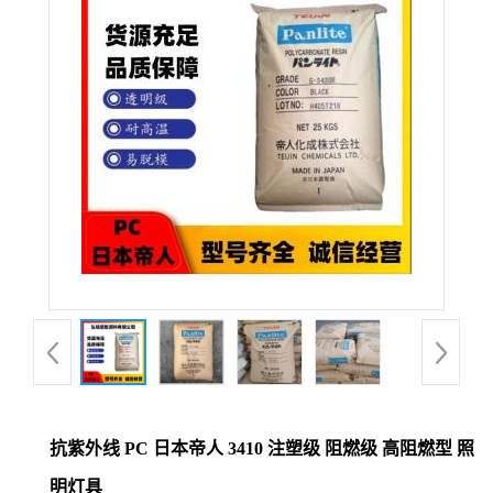
公
司
动
态
产
品
展
厅
抗紫外线 PC 日本帝人 3410 注塑级 阻燃级 高阻燃型 照
证
明灯具