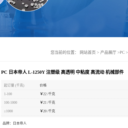
您当前的位置：
网站首页
>
产品展厅
>
PC
>
PC 日本帝人 L-1250Y 注塑级 高透明 中粘度 高流动 机械部件
起订量 (千克)
价格
1-100
￥
22 /千克
100-1000
￥
21 /千克
≥1000
￥
20 /千克
品牌：
日本帝人