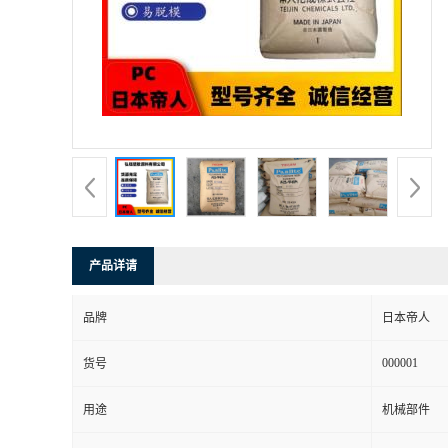
书
荣
誉
联
系
产品详请
方
品牌
日本帝人
式
000001
货号
在
用途
机械部件
线