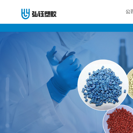
公
公
司
首
页
公
司
介
绍