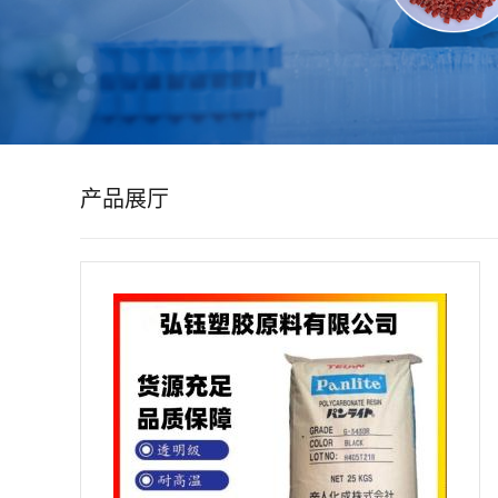
公
司
动
产品展厅
态
产
品
展
厅
证