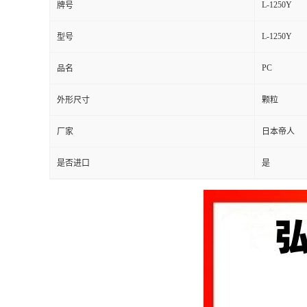
L-1250Y
牌号
留
L-1250Y
型号
言
PC
品名
外形尺寸
颗粒
厂家
日本帝人
是否进口
是