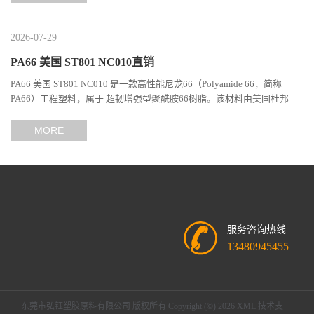
2026-07-29
PA66 美国 ST801 NC010直销
PA66 美国 ST801 NC010 是一款高性能尼龙66（Polyamide 66，简称
PA66）工程塑料，属于 超韧增强型聚酰胺66树脂。该材料由美国杜邦
（DuPont）Zytel系列开发，现相关材料业务由塞拉尼斯（Celanes...
MORE
服务咨询热线
13480945455
东莞市弘钰塑胶原料有限公司
版权所有 Copyright (©) 2026
XML
技术支