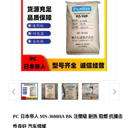
公
司
动
态
产
品
展
厅
PC 日本帝人 MN-3600HA BK 注塑级 耐热 阻燃 抗撞击
证
性良好 汽车领域