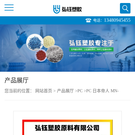
13480945455
电话：
公
司
首
页
产品展厅
公
您当前的位置：
网站首页
>
产品展厅
>
PC
>
PC 日本帝人 MN-
司
3600HA BK 注塑级 耐热 阻燃 抗撞击性良好 汽车领域
介
绍